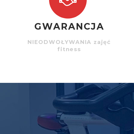
GWARANCJA
NIEODWOŁYWANIA zajęć
fitness