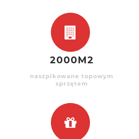
2000M2
naszpikowane topowym
sprzętem