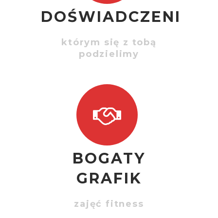
DOŚWIADCZENIE
którym się z tobą
podzielimy
BOGATY
GRAFIK
zajęć fitness